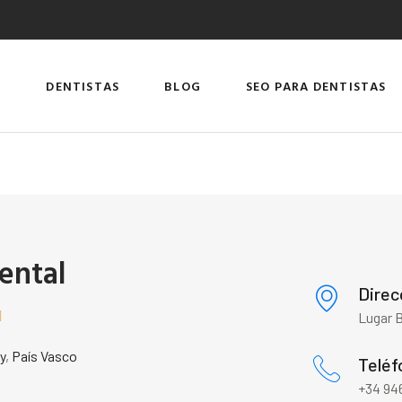
DENTISTAS
BLOG
SEO PARA DENTISTAS
Dental
Direc

Lugar B
y
,
País Vasco
Teléf
+34 946