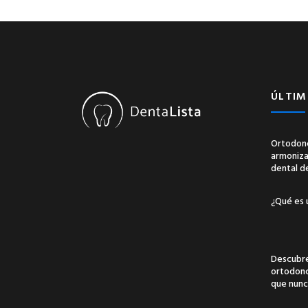
ÚLTIM
Ortodonc
armonizac
dental d
¿Qué es 
Descubre
ortodonci
que nunc