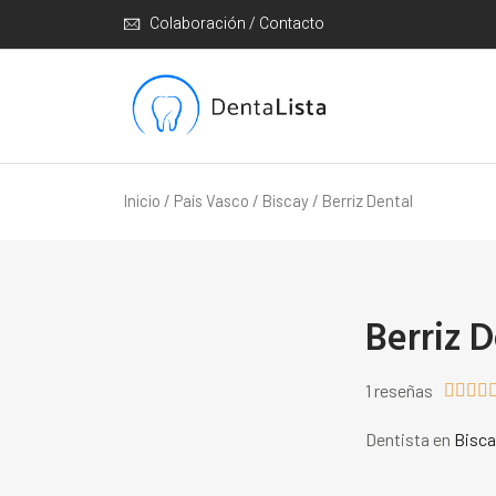
Colaboración / Contacto
Inicio
/
País Vasco
/
Biscay
/ Berriz Dental
Berriz 
1 reseñas




Dentista en
Bisca