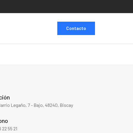
Contacto
ción
arrio Legaño, 7 - Bajo, 48240, Biscay
ono
 22 55 21