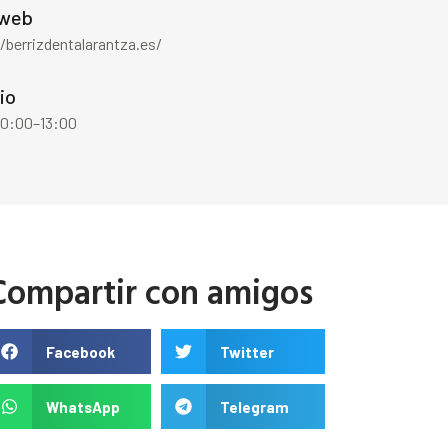
 web
/berrizdentalarantza.es/
io
10:00–13:00
Compartir con amigos
Facebook
Twitter
WhatsApp
Telegram