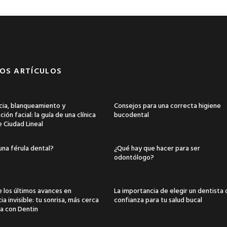
OS ARTÍCULOS
ia, blanqueamiento y
Consejos para una correcta higiene
ión facial: la guía de una clínica
bucodental
e Ciudad Lineal
una férula dental?
¿Qué hay que hacer para ser
odontólogo?
 los últimos avances en
La importancia de elegir un dentista
a invisible: tu sonrisa, más cerca
confianza para tu salud bucal
a con Dentin