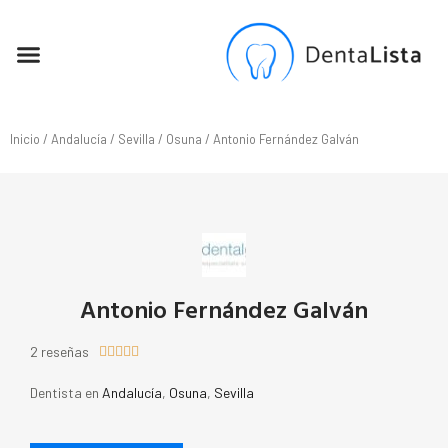
SEO PARA DENTISTAS
Inicio
/
Andalucía
/
Sevilla
/
Osuna
/ Antonio Fernández Galván
Antonio Fernández Galván
2 reseñas





Dentista en
Andalucía
,
Osuna
,
Sevilla