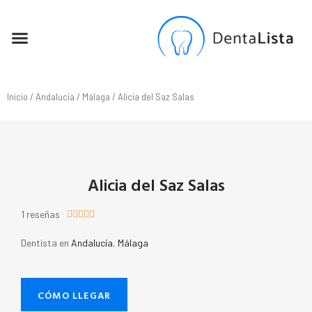
SEO PARA DENTISTAS
Inicio
/
Andalucía
/
Málaga
/ Alicia del Saz Salas
Alicia del Saz Salas
1 reseñas





Dentista en
Andalucía
,
Málaga
CÓMO LLEGAR