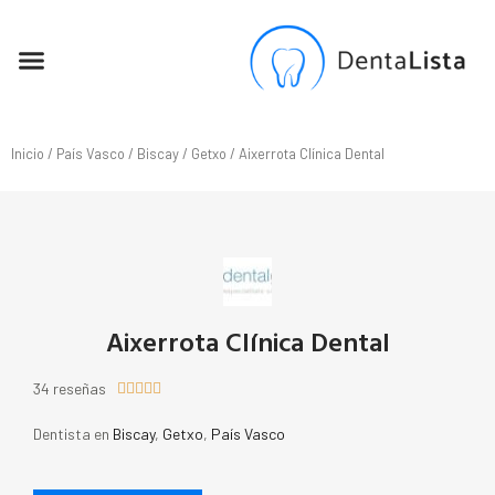
SEO PARA DENTISTAS
Inicio
/
País Vasco
/
Biscay
/
Getxo
/ Aixerrota Clínica Dental
Aixerrota Clínica Dental
34 reseñas





Dentista en
Biscay
,
Getxo
,
País Vasco